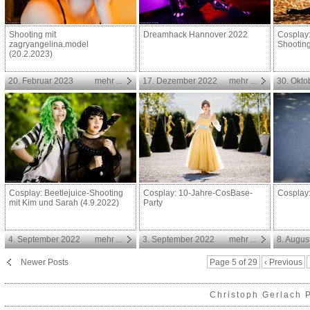
Shooting mit
Dreamhack Hannover 2022
Cosplay
zagryangelina.model
Shootin
(20.2.2023)
20. Februar 2023
mehr ...
17. Dezember 2022
mehr ...
30. Okto
Cosplay: Beetlejuice-Shooting
Cosplay: 10-Jahre-CosBase-
Cosplay
mit Kim und Sarah (4.9.2022)
Party
4. September 2022
mehr ...
3. September 2022
mehr ...
8. Augus
Newer Posts
Page 5 of 29
‹ Previous
Christoph Gerlach 