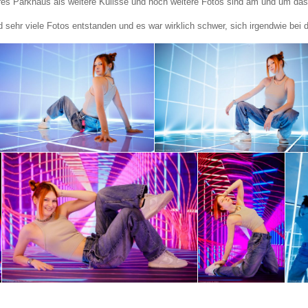
res Parkhaus als weitere Kulisse und noch weitere Fotos sind am und um da
 sehr viele Fotos entstanden und es war wirklich schwer, sich irgendwie bei 